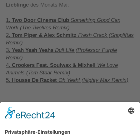
Lieblinge
des Monats Mai:
1.
Two Door Cinema Club
Something Good Can
Work (The Twelves Remix)
2.
Tom Piper & Alex Schmitz
Fresh Crack (Shopliftas
Remix)
3.
Yeah Yeah Yeahs
Dull Life (Professor Purple
Remix)
4.
Crookers Feat. Soulwax & Mixhell
We Love
Animals (Tom Staar Remix)
5.
Housse De Racket
Oh Yeah! (Nighty Max Remix)
KATEGORIEN:
Lieblinge
SCHLAGWÖRTER:
05
2010
alex schmitz
best of
charts
dull life
fresh crack
Lieblinge
mai
new rave
professor purple
remixe
shopliftas
the twelves
tom piper
top 5
two door cinema club