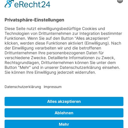
Die beiden
Hypehunters
DJ Firutin
und
DJ El
Sandino
versorgen das Publikum unter dem Motto
electronic tunes for dancefloor rockers
mit einem
heftig abgehenden Mix elektronischer Sounds. Minimal
ist dabei nur der Eintritt, ansonsten dominieren
maximal rockende Töne. Die feierwütige Crowd
erwartet New Rave, Electropop, Indietronics, Electro
House und die heißesten Remixe von den
angesagtesten Soundtüftlern.