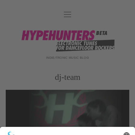
Menü
DATENSCHUTZ
öffnen
DJ-TEAM
hypehunters
ABOUT
IMPRESSUM
INDIE/TRONIC MUSIC BLOG
dj-team