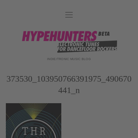
Menü
DATENSCHUTZ
öffnen
DJ-TEAM
hypehunters
ABOUT
IMPRESSUM
INDIE/TRONIC MUSIC BLOG
373530_103950766391975_490670
441_n