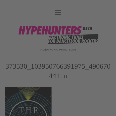
Menü
DATENSCHUTZ
öffnen
DJ-TEAM
hypehunters
ABOUT
IMPRESSUM
INDIE/TRONIC MUSIC BLOG
373530_103950766391975_490670
441_n