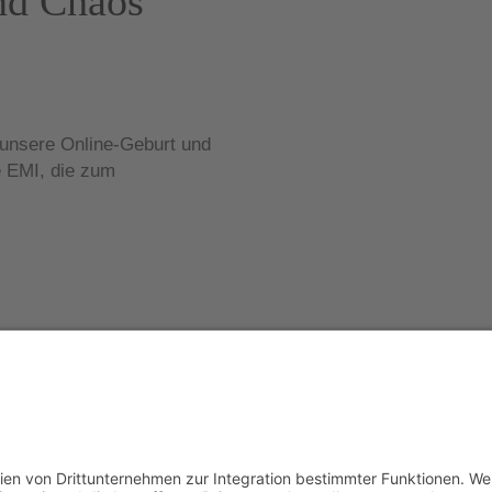
nd Chaos
 unsere Online-Geburt und
e EMI, die zum
WordPress-Theme Chosen
von Compete Themes.