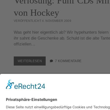
Verlosung: Fünf CDs Mi
von Hockey
VERÖFFENTLICHT 4. NOVEMBER 2009
Was geht hier eigentlich ab? Wir hypehunters feiern
ihr sahnt die Geschenke ab. Schuld ist die alte Tant
offiziellen…
VERLOSUNG:
WEITERLESEN
7 KOMMENTARE
FÜNF
CDS
MIND
CHAOS
VON
HOCKEY