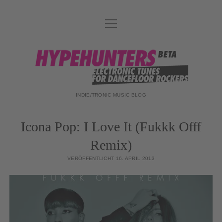
Menü
DATENSCHUTZ
öffnen
DJ-TEAM
hypehunters
ABOUT
IMPRESSUM
INDIE/TRONIC MUSIC BLOG
Icona Pop: I Love It (Fukkk Offf
Remix)
VERÖFFENTLICHT 16. APRIL 2013