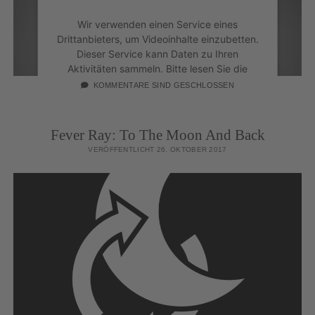
Wir verwenden einen Service eines
Drittanbieters, um Videoinhalte einzubetten.
Dieser Service kann Daten zu Ihren
Aktivitäten sammeln. Bitte lesen Sie die
Details durch und stimmen Sie der Nutzung
KOMMENTARE SIND GESCHLOSSEN
des Service zu, um dieses Video anzusehen.
Fever Ray: To The Moon And Back
Mehr Informationen
VERÖFFENTLICHT 26. OKTOBER 2017
Akzeptieren
powered by
Usercentrics Consent
Management Platform
&
eRecht24