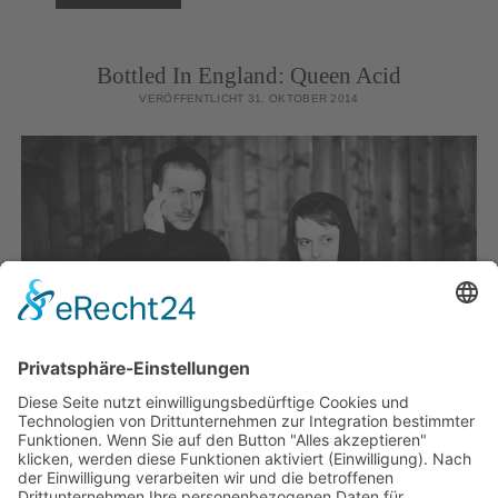
SINGLES
2014
Bottled In England: Queen Acid
VERÖFFENTLICHT 31. OKTOBER 2014
VIDEO
BOTTLED
WEITERLESEN
KOMMENTARE SIND GESCHLOSSEN