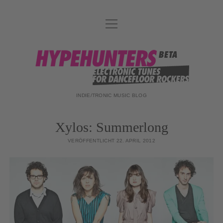
Menü
DATENSCHUTZ
öffnen
DJ-TEAM
hypehunters
ABOUT
IMPRESSUM
INDIE/TRONIC MUSIC BLOG
Xylos: Summerlong
VERÖFFENTLICHT 22. APRIL 2012