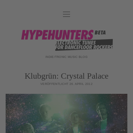
Menü
DATENSCHUTZ
öffnen
DJ-TEAM
hypehunters
ABOUT
IMPRESSUM
INDIE/TRONIC MUSIC BLOG
Klubgrün: Crystal Palace
VERÖFFENTLICHT 26. APRIL 2012