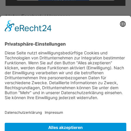
powered by
Usercentrics Consent
Management Platform
&
eRecht24
Links:
Facebook
/
Homepage
KATEGORIEN:
Electronic
SCHLAGWÖRTER:
d.i.m.
electronic
floating
jape
remix
VORHERIGER BEITRAG
Klub Kommanders: Thunder Mixtape
NÄCHSTER BEITRAG
The Cast Of Cheers: Family