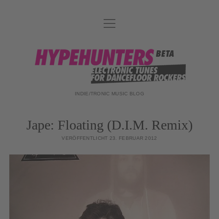
Menü
DATENSCHUTZ
öffnen
DJ-TEAM
hypehunters
ABOUT
IMPRESSUM
INDIE/TRONIC MUSIC BLOG
Jape: Floating (D.I.M. Remix)
VERÖFFENTLICHT 23. FEBRUAR 2012