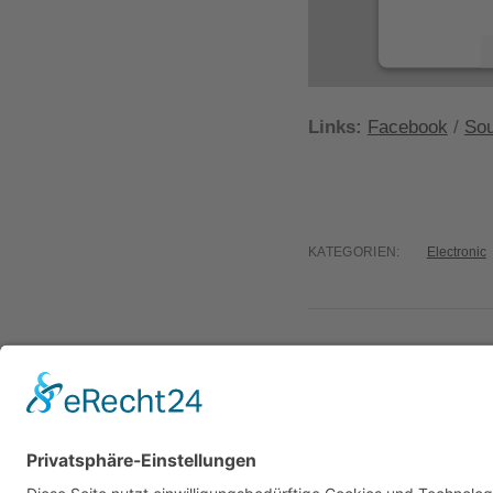
Links:
Facebook
/
Sou
powered 
KATEGORIEN:
Electronic
VORHERIGER BEITRAG
Miike Snow: Devil’s W