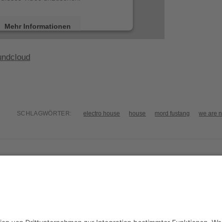
Mehr Informationen
Akzeptieren
ndcloud
by
Usercentrics Consent Management
Platform
&
eRecht24
SCHLAGWÖRTER:
electro house
house
mord fustang
we are 
ork (Alex Metric Remix)
The 