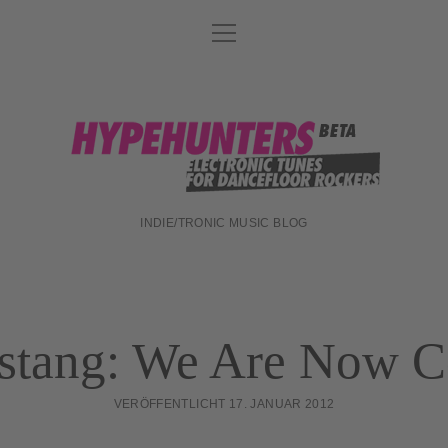
Menü
DATENSCHUTZ
öffnen
DJ-TEAM
ABOUT
hypehunters
IMPRESSUM
INDIE/TRONIC MUSIC BLOG
stang: We Are Now C
VERÖFFENTLICHT 17. JANUAR 2012