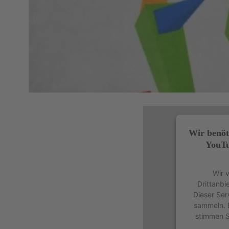
Wir benöt
YouTu
Wir 
Drittanbi
Dieser Ser
sammeln. B
stimmen S