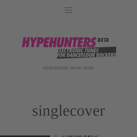
Menü
DATENSCHUTZ
öffnen
DJ-TEAM
ABOUT
hypehunters
IMPRESSUM
INDIE/TRONIC MUSIC BLOG
singlecover