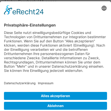
Links:
Facebook
/
Myspace
powered by
Usercentrics Consent
Management Platform
&
eRecht24
KATEGORIEN:
Electronic
SCHLAGWÖRTER:
deep red
electro house
ep
fake blood
VORHERIGER BEITRAG
Jack Beauregard: You Drew A Line
NÄCHSTER BEITRAG
M83: Midnight City