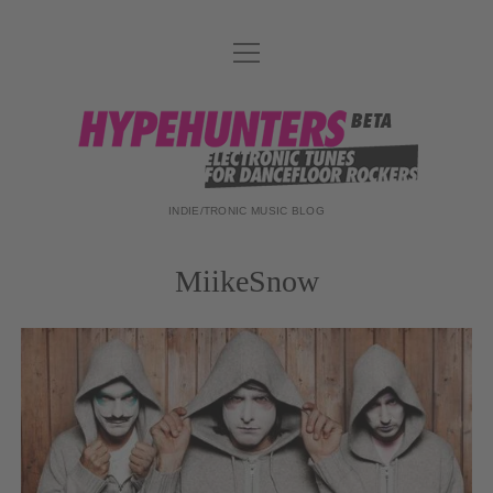
Menü
DATENSCHUTZ
öffnen
DJ-TEAM
hypehunters
ABOUT
IMPRESSUM
INDIE/TRONIC MUSIC BLOG
MiikeSnow