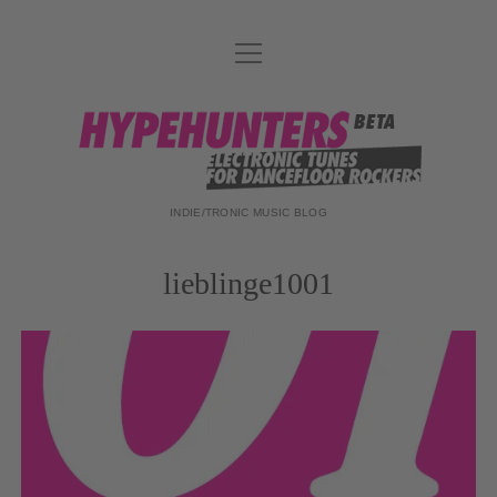
Menü
DATENSCHUTZ
öffnen
DJ-TEAM
hypehunters
ABOUT
IMPRESSUM
INDIE/TRONIC MUSIC BLOG
lieblinge1001