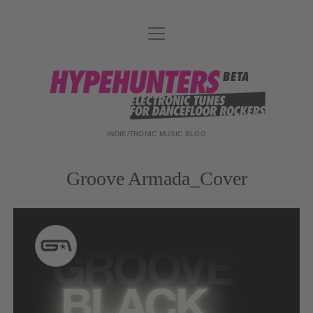
Menü
DATENSCHUTZ
öffnen
DJ-TEAM
hypehunters
ABOUT
IMPRESSUM
INDIE/TRONIC MUSIC BLOG
Groove Armada_Cover