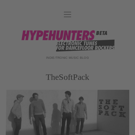
Menü
DATENSCHUTZ
öffnen
DJ-TEAM
hypehunters
ABOUT
IMPRESSUM
INDIE/TRONIC MUSIC BLOG
TheSoftPack