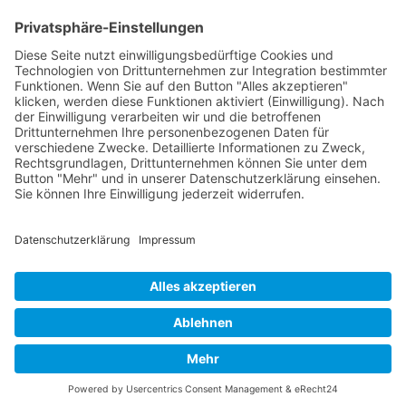
SCHLAGWÖRTER:
crossing the rubicon
maja ivarsson
new album
new single
no one sleeps when i'm awake
the sounds
VORHERIGER BEITRAG
Uffie: MCs Can Kiss
NÄCHSTER BEITRAG
The Clash: London Calling (30th Anniversary Edition)
WordPress-Theme Chosen
von Compete Themes.