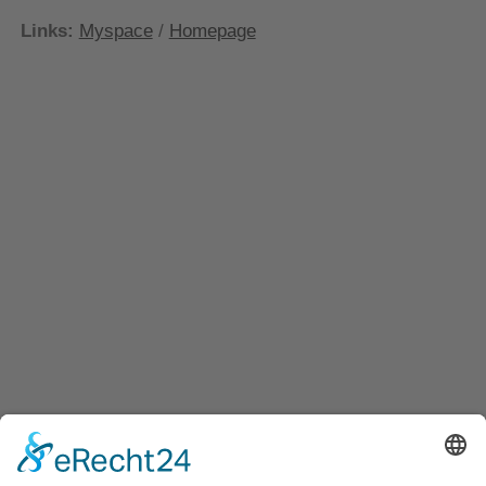
Links:
Myspace
/
Homepage
KATEGORIEN:
News