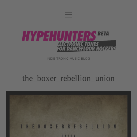
Menü
DATENSCHUTZ
öffnen
DJ-TEAM
hypehunters
ABOUT
IMPRESSUM
INDIE/TRONIC MUSIC BLOG
the_boxer_rebellion_union