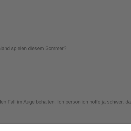
hland spielen diesem Sommer?
en Fall im Auge behalten. Ich persönlich hoffe ja schwer, d