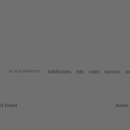
SCHLAGWÖRTER:
butterfly bones
kritik
review
rezension
so
’t Kneel
Annie: