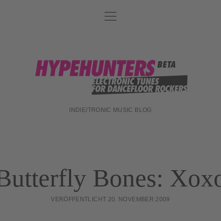
Menü
DATENSCHUTZ
öffnen
DJ-TEAM
ABOUT
hypehunters
IMPRESSUM
INDIE/TRONIC MUSIC BLOG
Butterfly Bones: Xox
VERÖFFENTLICHT 20. NOVEMBER 2009