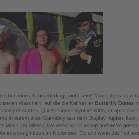
nochen eines Schmetterlings wohl sein? Mindestens so winz
nseren Wascheln, auf die die Kalifornier
Butterfly Bones
mi
talangriff starten. Quietschende Synthie-Riffs, strapaziöse
ario in eurem alten Gameboy aus dem Display hüpfen lässt. 
her Mann am Mikro (
„We know we’re wrong and we’re gonna g
e Sommersong mitten im November. Ob und wann das Teil jem