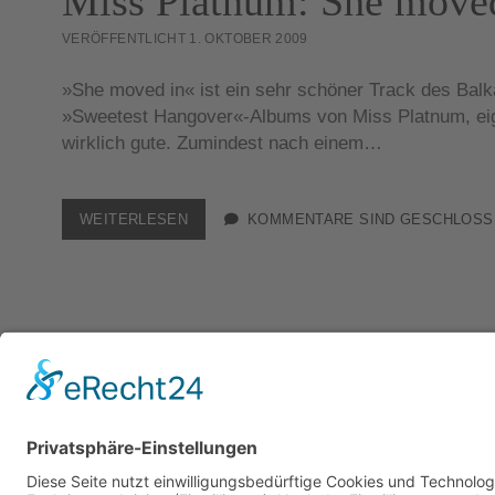
Miss Platnum: She move
VERÖFFENTLICHT 1. OKTOBER 2009
»She moved in« ist ein sehr schöner Track des Bal
»Sweetest Hangover«-Albums von Miss Platnum, eige
wirklich gute. Zumindest nach einem…
MISS
WEITERLESEN
KOMMENTARE SIND GESCHLOSS
PLATNUM:
SHE
MOVED
IN