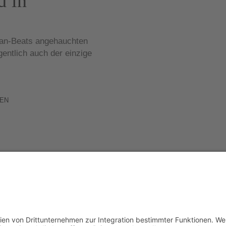
d in
kan-Beats angehauchten
ntlich auch der einzige
EN
WordPress-Theme Chosen
von Compete Themes.