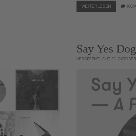
nagement
SAY
WEITERLESEN
KOM
YES
DOG:
PLASTIC
LOVE
Say Yes Dog
VERÖFFENTLICHT 23. OKTOBER