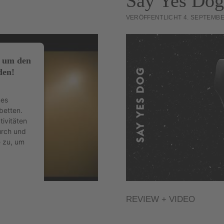
Say Yes Dog:
VERÖFFENTLICHT 4. SEPTEMBE
, um den
den!
nes
betten.
tivitäten
urch und
e zu, um
REVIEW + VIDEO