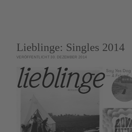
powered by
Usercentrics Consent Ma
Platform
&
eRecht24
Lieblinge: Singles 2014
VERÖFFENTLICHT 30. DEZEMBER 2014