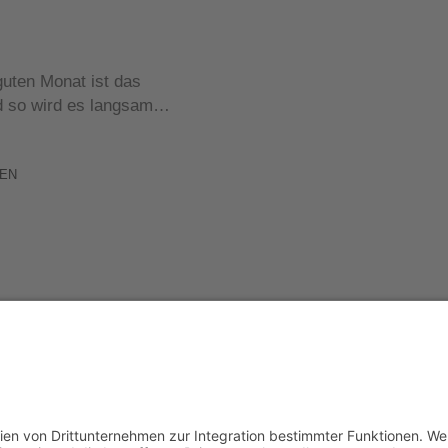
guten Monat ist das
d so wird es langsam…
EN
WordPress-Theme Chosen
von Compete Themes.