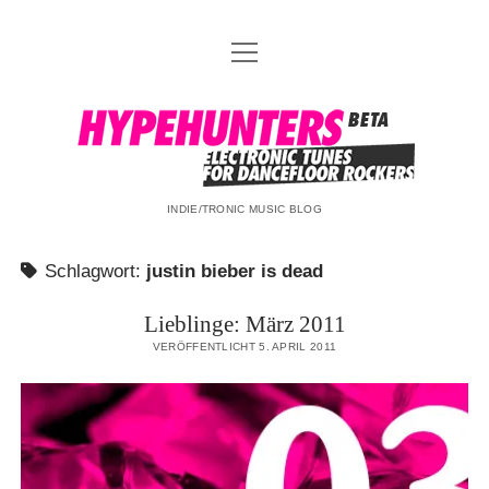
Menü
DATENSCHUTZ
öffnen
DJ-TEAM
hypehunters
ABOUT
IMPRESSUM
INDIE/TRONIC MUSIC BLOG
Schlagwort:
justin bieber is dead
Lieblinge: März 2011
VERÖFFENTLICHT 5. APRIL 2011