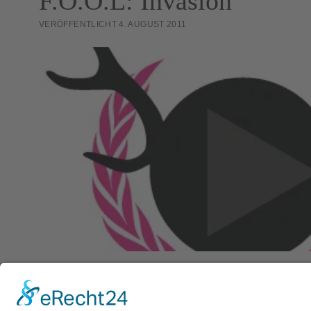
F.O.O.L: Invasion
VERÖFFENTLICHT 4. AUGUST 2011
Links: Homepage / Facebook