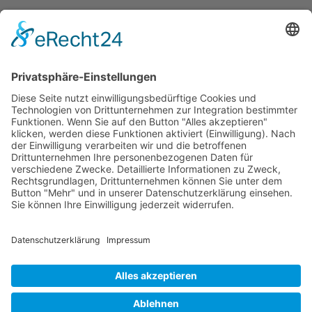
GOOSE:
WEITERLESEN
KOMMENTARE SIND GESCHLOSSEN
WORDS
Klaxons: Echoes
VERÖFFENTLICHT 24. AUGUST 2010
Über drei Jahre ist es schon wieder her, dass die
Klaxons mit ihrem Debütalbum Myths Of The Near
Future den New Rave eingeläutet haben. New-Rave-
Hype…
KLAXONS:
WEITERLESEN
KOMMENTARE SIND GESCHLOSSEN
ECHOES