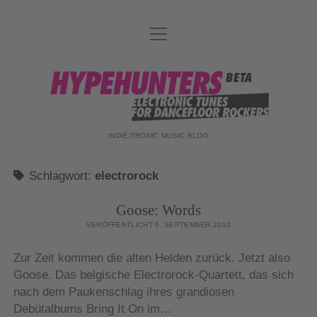
Menü
DATENSCHUTZ
öffnen
DJ-TEAM
hypehunters
ABOUT
IMPRESSUM
INDIE/TRONIC MUSIC BLOG
Schlagwort:
electrorock
Goose: Words
VERÖFFENTLICHT 6. SEPTEMBER 2010
Zur Zeit kommen die alten Helden zurück. Jetzt also
Goose. Das belgische Electrorock-Quartett, das sich
nach dem Paukenschlag ihres grandiosen
Debütalbums Bring It On im…