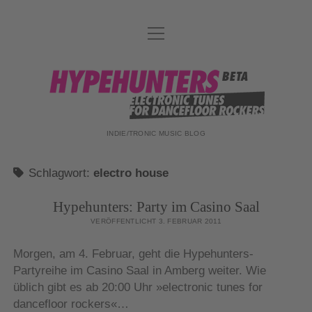
Menü
DATENSCHUTZ
öffnen
DJ-TEAM
hypehunters
ABOUT
IMPRESSUM
INDIE/TRONIC MUSIC BLOG
Schlagwort:
electro house
Hypehunters: Party im Casino Saal
VERÖFFENTLICHT 3. FEBRUAR 2011
Morgen, am 4. Februar, geht die Hypehunters-
Partyreihe im Casino Saal in Amberg weiter. Wie
üblich gibt es ab 20:00 Uhr »electronic tunes for
dancefloor rockers«…