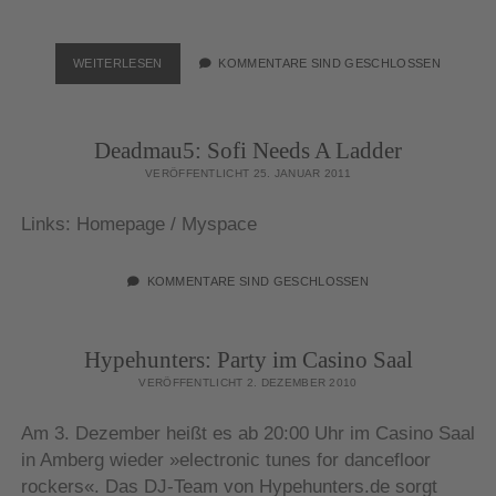
HYPEHUNTERS:
WEITERLESEN
KOMMENTARE SIND GESCHLOSSEN
PARTY
IM
CASINO
Deadmau5: Sofi Needs A Ladder
SAAL
VERÖFFENTLICHT 25. JANUAR 2011
Links: Homepage / Myspace
KOMMENTARE SIND GESCHLOSSEN
Hypehunters: Party im Casino Saal
VERÖFFENTLICHT 2. DEZEMBER 2010
Am 3. Dezember heißt es ab 20:00 Uhr im Casino Saal
in Amberg wieder »electronic tunes for dancefloor
rockers«. Das DJ-Team von Hypehunters.de sorgt