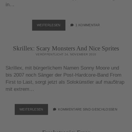
in…
HYPEHUNTERS:
WEITERLESEN
1 KOMMENTAR
PARTY
IM
CASINO
Skrillex: Scary Monsters And Nice Sprites
SAAL
VERÖFFENTLICHT 24. NOVEMBER 2010
Skrillex, mit bürgerlichem Namen Sonny Moore und
bis 2007 noch Sänger der Post-Hardcore-Band From
First to Last, sorgt jetzt als Solokünstler auf mau5trap
mit extrem…
SKRILLEX:
WEITERLESEN
KOMMENTARE SIND GESCHLOSSEN
SCARY
MONSTERS
AND
NICE