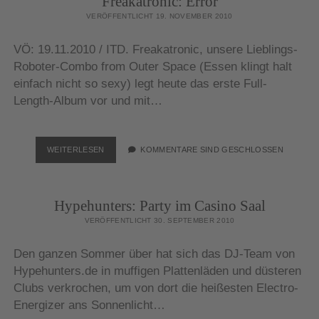
Freakatronic: Error
SPRITES
VERÖFFENTLICHT 19. NOVEMBER 2010
VÖ: 19.11.2010 / ITD. Freakatronic, unsere Lieblings-
Roboter-Combo from Outer Space (Essen klingt halt
einfach nicht so sexy) legt heute das erste Full-
Length-Album vor und mit…
FREAKATRONIC:
WEITERLESEN
KOMMENTARE SIND GESCHLOSSEN
ERROR
Hypehunters: Party im Casino Saal
VERÖFFENTLICHT 30. SEPTEMBER 2010
Den ganzen Sommer über hat sich das DJ-Team von
Hypehunters.de in muffigen Plattenläden und düsteren
Clubs verkrochen, um von dort die heißesten Electro-
Energizer ans Sonnenlicht…