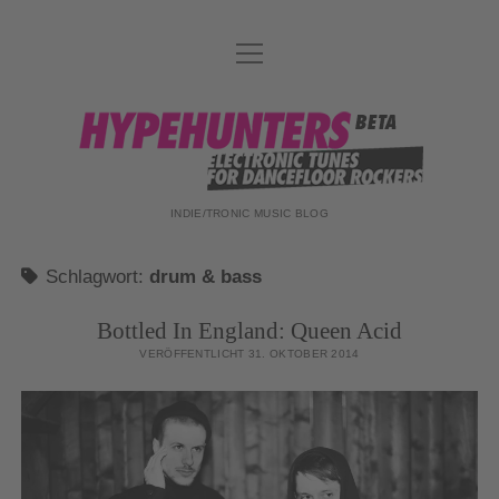
Menü
DATENSCHUTZ
öffnen
DJ-TEAM
hypehunters
ABOUT
IMPRESSUM
INDIE/TRONIC MUSIC BLOG
Schlagwort:
drum & bass
Bottled In England: Queen Acid
VERÖFFENTLICHT 31. OKTOBER 2014