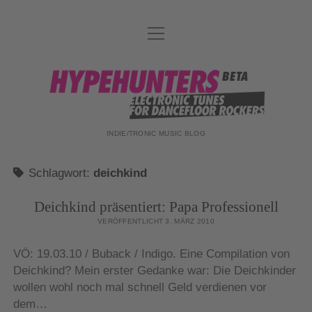
Menü
DATENSCHUTZ
öffnen
DJ-TEAM
hypehunters
ABOUT
IMPRESSUM
INDIE/TRONIC MUSIC BLOG
Schlagwort:
deichkind
Deichkind präsentiert: Papa Professionell
VERÖFFENTLICHT 3. MÄRZ 2010
VÖ: 19.03.10 / Buback / Indigo. Eine Compilation von
Deichkind? Mein erster Gedanke war: Die Deichkinder
wollen wohl noch mal schnell Geld verdienen vor
dem…