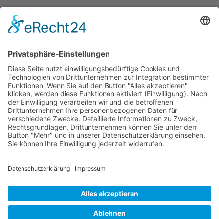
DEICHKIND
WEITERLESEN
1 KOMMENTAR
PRÄSENTIERT:
PAPA
PROFESSIONELL
Electro Ferris: Fight Club, Round 2
VERÖFFENTLICHT 13. NOVEMBER 2009
Nach dem ersten Schlagabtausch mit Ferris MC aka
Ferris Hilton aka Electro Ferris im Fight Club (Maxi-
Single mit etlichen Remixen u.a. von Fukkk Offf,
Deichkind,…
ELECTRO
WEITERLESEN
KOMMENTARE SIND GESCHLOSSEN
FERRIS:
FIGHT
CLUB,
ROUND
2