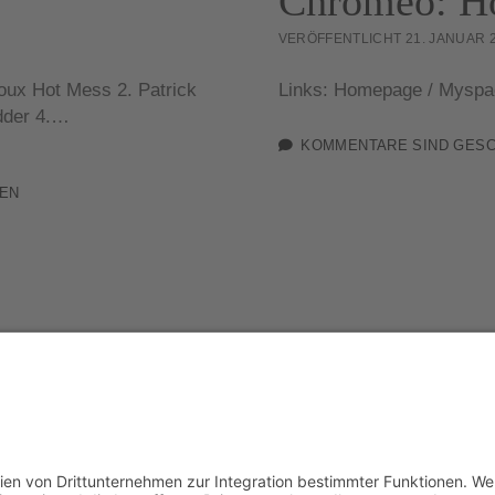
Chromeo: Ho
VERÖFFENTLICHT 21. JANUAR 
oux Hot Mess 2. Patrick
Links: Homepage / Myspa
dder 4.…
KOMMENTARE SIND GES
EN
WordPress-Theme Chosen
von Compete Themes.