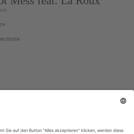
t Mess feat. La Roux
2011
ce
CHLOSSEN