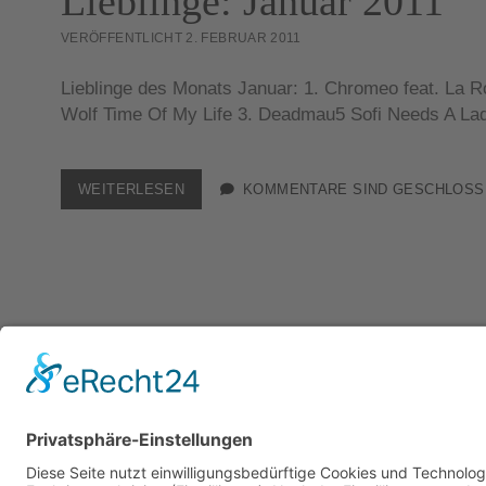
Lieblinge: Januar 2011
VERÖFFENTLICHT 2. FEBRUAR 2011
Lieblinge des Monats Januar: 1. Chromeo feat. La R
Wolf Time Of My Life 3. Deadmau5 Sofi Needs A La
LIEBLINGE:
WEITERLESEN
KOMMENTARE SIND GESCHLOSS
JANUAR
2011