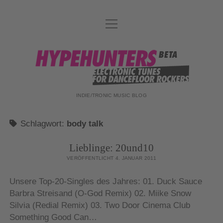
Menü
DATENSCHUTZ
öffnen
DJ-TEAM
hypehunters
ABOUT
IMPRESSUM
INDIE/TRONIC MUSIC BLOG
Schlagwort:
body talk
Lieblinge: 20und10
VERÖFFENTLICHT 4. JANUAR 2011
Unsere Top-20-Singles des Jahres: 01. Duck Sauce
Barbra Streisand (O-God Remix) 02. Miike Snow
Silvia (Redial Remix) 03. Two Door Cinema Club
Something Good Can…