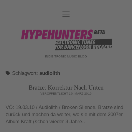
Menü
DATENSCHUTZ
öffnen
DJ-TEAM
hypehunters
ABOUT
IMPRESSUM
INDIE/TRONIC MUSIC BLOG
Schlagwort:
audiolith
Bratze: Korrektur Nach Unten
VERÖFFENTLICHT 10. MÄRZ 2010
VÖ: 19.03.10 / Audiolith / Broken Silence. Bratze sind
zurück und machen da weiter, wo sie mit dem 2007er
Album Kraft (schon wieder 3 Jahre…