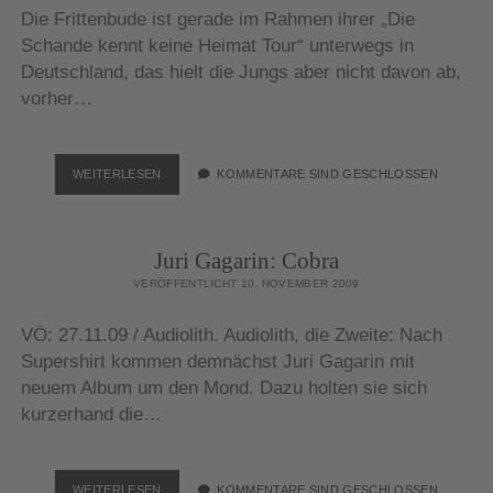
Die Frittenbude ist gerade im Rahmen ihrer „Die
Schande kennt keine Heimat Tour“ unterwegs in
Deutschland, das hielt die Jungs aber nicht davon ab,
vorher…
FRITTENBUDE:
WEITERLESEN
KOMMENTARE SIND GESCHLOSSEN
GRATIS-
MP3S
UND
Juri Gagarin: Cobra
TOUR
VERÖFFENTLICHT 10. NOVEMBER 2009
VÖ: 27.11.09 / Audiolith. Audiolith, die Zweite: Nach
Supershirt kommen demnächst Juri Gagarin mit
neuem Album um den Mond. Dazu holten sie sich
kurzerhand die…
JURI
WEITERLESEN
KOMMENTARE SIND GESCHLOSSEN