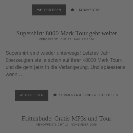
BRATZE:
WEITERLESEN
1 KOMMENTAR
KORREKTUR
NACH
UNTEN
Supershirt: 8000 Mark Tour geht weiter
VERÖFFENTLICHT 27. JANUAR 2010
Supershirt sind wieder unterwegs! Letztes Jahr
überzeugten sie ja schon auf ihrer »8000 Mark Tour«,
und die geht jetzt in die Verlängerung. Und spätestens
wenn…
SUPERSHIRT:
WEITERLESEN
KOMMENTARE SIND GESCHLOSSEN
8000
MARK
TOUR
Frittenbude: Gratis-MP3s und Tour
GEHT
WEITER
VERÖFFENTLICHT 16. NOVEMBER 2009