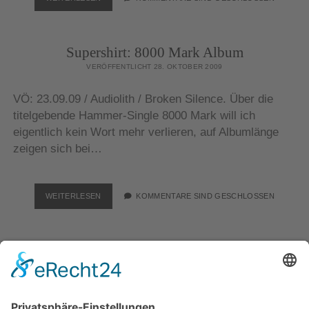
GAGARIN:
COBRA
Supershirt: 8000 Mark Album
VERÖFFENTLICHT 28. OKTOBER 2009
VÖ: 23.09.09 / Audiolith / Broken Silence. Über die
titelgebende Hammer-Single 8000 Mark will ich
eigentlich kein Wort mehr verlieren, auf Albumlänge
zeigen sich bei…
SUPERSHIRT:
WEITERLESEN
KOMMENTARE SIND GESCHLOSSEN
8000
MARK
ALBUM
Supershirt: 8000 Mark Single
VERÖFFENTLICHT 21. OKTOBER 2009
VÖ: 18.09.2009 / Audiolith. Dass wir mittlerweile schon