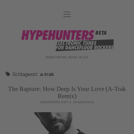
Menü
DATENSCHUTZ
öffnen
DJ-TEAM
hypehunters
ABOUT
IMPRESSUM
INDIE/TRONIC MUSIC BLOG
Schlagwort:
a-trak
The Rapture: How Deep Is Your Love (A-Trak
Remix)
VERÖFFENTLICHT 4. JANUAR 2012