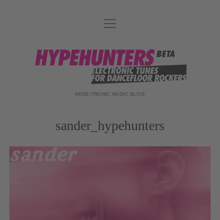
Menü
DATENSCHUTZ
öffnen
DJ-TEAM
hypehunters
ABOUT
IMPRESSUM
INDIE/TRONIC MUSIC BLOG
sander_hypehunters