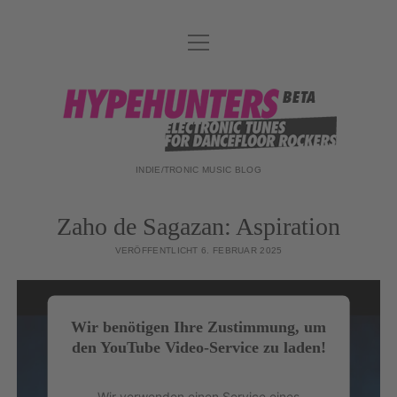
Menü
DATENSCHUTZ
öffnen
DJ-TEAM
hypehunters
ABOUT
IMPRESSUM
INDIE/TRONIC MUSIC BLOG
Zaho de Sagazan: Aspiration
VERÖFFENTLICHT 6. FEBRUAR 2025
Wir benötigen Ihre Zustimmung, um
den YouTube Video-Service zu laden!
Wir verwenden einen Service eines