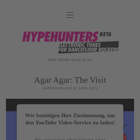
Menü
DATENSCHUTZ
öffnen
DJ-TEAM
hypehunters
ABOUT
IMPRESSUM
INDIE/TRONIC MUSIC BLOG
Agar Agar: The Visit
VERÖFFENTLICHT 11. APRIL 2023
Wir benötigen Ihre Zustimmung, um
den YouTube Video-Service zu laden!
Wir verwenden einen Service eines