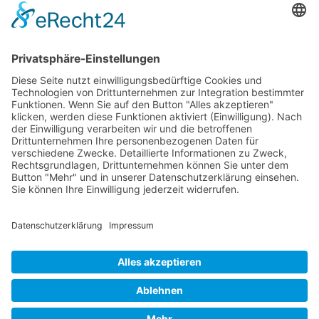
Management Platform
&
eRecht24
KATEGORIEN:
Indie
SCHLAGWÖRTER:
album
bonaparte
fuck your accent
fya
indie
melody x
The Return of Stravinsky Wellington
VORHERIGER BEITRAG
Woman: Marvelous City
NÄCHSTER BEITRAG
The Pains Of Being Pure At Heart: The Echo Of
Pleasure