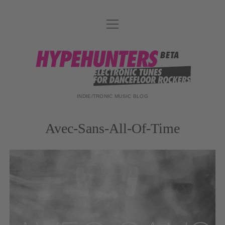
Menü
DATENSCHUTZ
öffnen
DJ-TEAM
hypehunters
ABOUT
IMPRESSUM
INDIE/TRONIC MUSIC BLOG
Avec-Sans-All-Of-Time