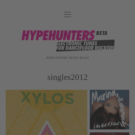
Menü
DATENSCHUTZ
öffnen
DJ-TEAM
hypehunters
ABOUT
IMPRESSUM
INDIE/TRONIC MUSIC BLOG
singles2012