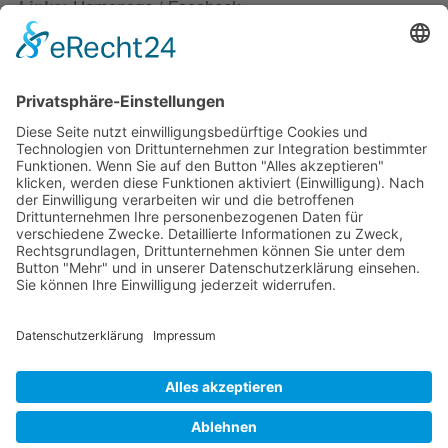
Links:
Homepage
/
Facebook
powered by
Usercentrics Consent
Management Platform
&
eRecht24
KATEGORIEN:
Shortcuts
SCHLAGWÖRTER:
eurodance
house
Little Boots
shake
VORHERIGER BEITRAG
Ulysses Forever: Run Away
NÄCHSTER BEITRAG
New Navy: Zimbabwe