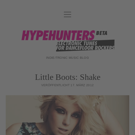
Menü
DATENSCHUTZ
öffnen
DJ-TEAM
hypehunters
ABOUT
IMPRESSUM
INDIE/TRONIC MUSIC BLOG
Little Boots: Shake
VERÖFFENTLICHT 17. MÄRZ 2012