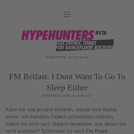
Menü
DATENSCHUTZ
öffnen
DJ-TEAM
hypehunters
ABOUT
IMPRESSUM
INDIE/TRONIC MUSIC BLOG
FM Belfast: I Dont Want To Go To
Sleep Either
VERÖFFENTLICHT 19. JUNI 2011
Kann mir mal jemand erklären, warum sich Bands
immer mit fremdem Federn schmücken müssen,
indem sie sich nach Städten benennen, aus denen sie
nicht kommen? Schlimmer ist noch
I’m From