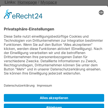
Links:
Homepage
/
Myspace
powered by
Usercentrics Consent
Management Platform
&
eRecht24
KATEGORIEN:
Shortcuts
SCHLAGWÖRTER:
electropop
fm belfast
I Dont Want To Go To Sleep Either
VORHERIGER BEITRAG
Martin Solveig: Ready 2 Go feat. Kele
NÄCHSTER BEITRAG
Blitzkids Mvt.: Water