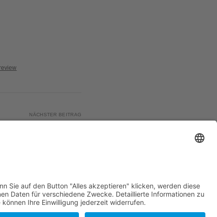
review
NÄCHSTER BEITRAG
or The Fight (Phonat’s
Punkstep Remix)