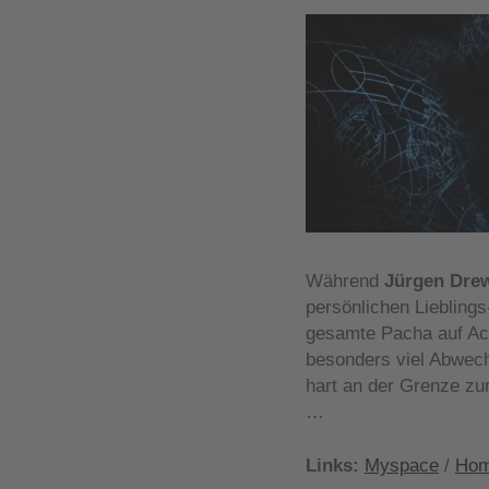
Während
Jürgen Dre
persönlichen Lieblings
gesamte Pacha auf Aci
besonders viel Abwech
hart an der Grenze z
…
Links:
Myspace
/
Hom