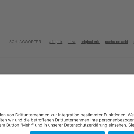
SCHLAGWÖRTER:
afrojack
ibiza
original mix
pacha on acid
 My Mind (Bassnectar
The Young Punx: Ready F