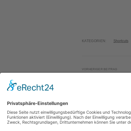
KATEGORIEN:
Shortcuts
VORHERIGER BEITRAG
The Pixies: Where Is
Remix)