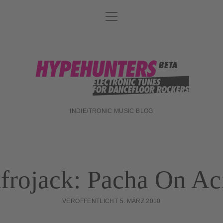
Menü
DATENSCHUTZ
öffnen
DJ-TEAM
ABOUT
hypehunters
IMPRESSUM
INDIE/TRONIC MUSIC BLOG
frojack: Pacha On Ac
VERÖFFENTLICHT 5. MÄRZ 2010