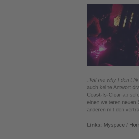
„Tell me why I don’t l
auch keine Antwort dra
Coast-Is-Clear
ab sofo
einen weiteren neuen 
anderen mit den vertr
Links:
Myspace
/
Hom