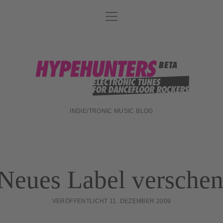
Menü
DATENSCHUTZ
öffnen
DJ-TEAM
ABOUT
hypehunters
IMPRESSUM
INDIE/TRONIC MUSIC BLOG
eues Label versche
VERÖFFENTLICHT 11. DEZEMBER 2009